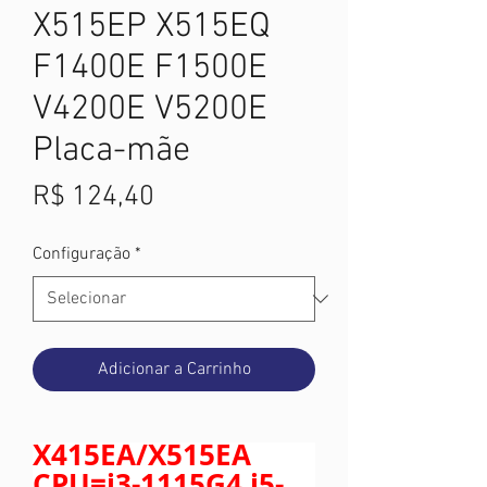
X515EP X515EQ
F1400E F1500E
V4200E V5200E
Placa-mãe
Preço
R$ 124,40
Configuração
*
Adicionar a Carrinho
X415EA/X515EA
CPU=i3-1115G4 i5-