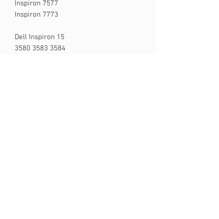
Inspiron 7577
Inspiron 7773
Dell Inspiron 15
3580 3583 3584
Dell Gaming G3 3579
Dell Gaming G7 i15-7588
PART NUMBERS COMPATÍVEIS:
3NVJK
PT1NY
1DP67
PK131Q04a44
SG-85100-40A
DP/N: 04PC73
CN-0M9DMK
PK131Q12B01
PK131Q02B00
NSK-EC0BC 01