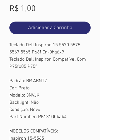
Preço
R$ 1,00
Adicionar a Carrinho
Teclado Dell Inspiron 15 5570 5575
5567 5565 P66f Cn-0hg6x9
Teclado Dell Inspiron Compatível Com
P75f005 P75f
Padrão: BR ABNT2
Cor: Preto
Modelo: 3NVJK
Backlight: Não
Condição: Novo
Part Namber: PK131Q04a44
MODELOS COMPATÍVEIS:
Inspiron 15-5565