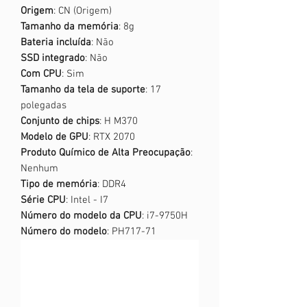
Origem
: CN (Origem)
Tamanho da memória
: 8g
Bateria incluída
: Não
SSD integrado
: Não
Com CPU
: Sim
Tamanho da tela de suporte
: 17
polegadas
Conjunto de chips
: H M370
Modelo de GPU
: RTX 2070
Produto Químico de Alta Preocupação
:
Nenhum
Tipo de memória
: DDR4
Série CPU
: Intel - I7
Número do modelo da CPU
: i7-9750H
Número do modelo
: PH717-71