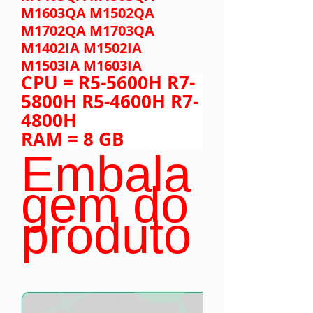
M1603QA M1502QA
M1702QA M1703QA
M1402IA M1502IA
M1503IA M1603IA
CPU = R5-5600H R7-
5800H R5-4600H R7-
4800H
RAM = 8 GB
Embala
gem do
produto