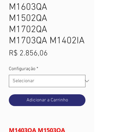
M1603QA
M1502QA
M1702QA
M1703QA M1402IA
Preço
R$ 2.856,06
Configuração
*
Adicionar a Carrinho
M1403QA M1503QA