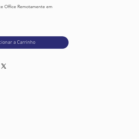
ote Office Remotamente em
eço
cionar a Carrinho