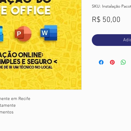
SKU: Instalação Pac
Pr
R$ 50,00
Adi
mente em Recife
otamente
imentos