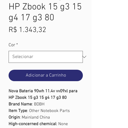
HP Zbook 15 g3 15
g4 17 g3 80
Preço
R$ 1.343,32
Cor
*
Adicionar a Carrinho
Nova Bateria 90wh 11.4v vv09xl para
HP Zbook 15 g3 15 g4 17 g3 80
Brand Name
: BDBH
Item Type
: Other Notebook Parts
Origin
: Mainland China
High-concerned chemical
: None