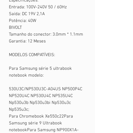
Especificações:
Entrada: 100V-240V 50 / 60Hz
Saída: DC 19V 2,1A
Potência: 40W
BIVOLT
Tamanho do conector: 3.0mm * 1.1mm
Garantia: 12 Meses
MODELOS COMPATÍVEIS:
Para Samsung série 5 ultrabook
notebook modelo:
530U3C/NP530U3C-A04US NP500P4C
NP520U4C NP530U4C NP535U4C
Np530u3b Np530u3bi Np530u3c
Np535u3c;
Para Chromebook Xe550c22Para
Samsung série 9 Ultrabook
notebookPara Samsung NP900X1A-