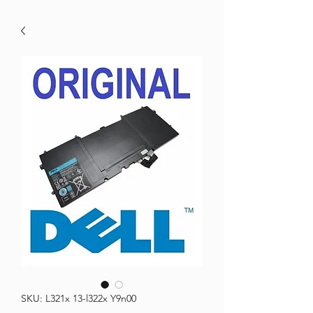
SKU: L321x 13-l322x Y9n00