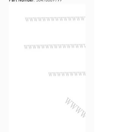
Part Number
: 56478689799