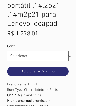
portátil l14l2p21
l14m2p21 para
Lenovo Ideapad
Preço
R$ 1.278,01
Cor
*
Adicionar a Carrinho
Brand Name
: BDBH
Item Type
: Other Notebook Parts
Origin
: Mainland China
High-concerned chemical
: None