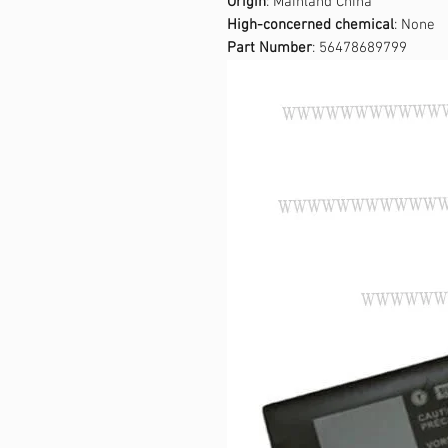
Origin
: Mainland China
High-concerned chemical
: None
Part Number
: 56478689799